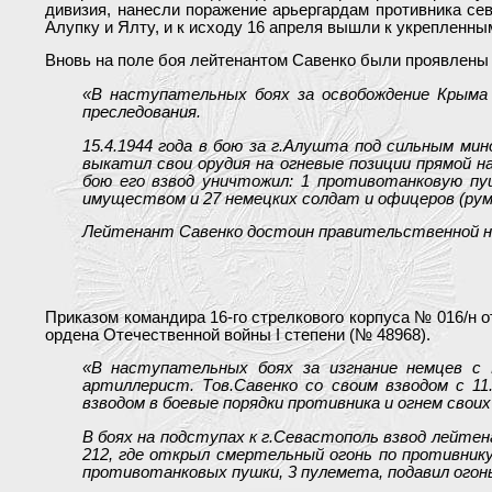
дивизия, нанесли поражение арьергардам противника сев
Алупку и Ялту, и к исходу 16 апреля вышли к укрепленн
Вновь на поле боя лейтенантом Савенко были проявлены и
«В наступательных боях за освобождение Крыма
преследования.
15.4.1944 года в бою за г.Алушта под сильным м
выкатил свои орудия на огневые позиции прямой н
бою его взвод уничтожил: 1 противотанковую пу
имуществом и 27 немецких солдат и офицеров (рум
Лейтенант Савенко достоин правительственной на
Приказом командира 16-го стрелкового корпуса № 016/н о
ордена Отечественной войны I степени (№ 48968).
«В наступательных боях за изгнание немцев с
артиллерист. Тов.Савенко со своим взводом с 11.
взводом в боевые порядки противника и огнем свои
В боях на подступах к г.Севастополь взвод лейте
212, где открыл смертельный огонь по противник
противотанковых пушки, 3 пулемета, подавил огон