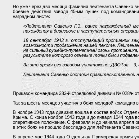
Но уже через два месяца фамилия лейтенанта Савенко вн
боевые действия взвода 45-мм пушек под командовани
наградном листе:
«Лейтенант Савенко Г.З., ранее награжденный ме
нахождения в дивизионе и наступательных операци
18 сентября 1943 г. отступающий противник зак
возможности продвижения нашей пехоте. Лейтенант
на сильный ружейно-пулеметный огонь противника,
результате которого огневые точки были подавлен
За это время его взводом уничтожено: ДЗОТов – 3, 
Лейтенант Савенко достоин правительственной на
Приказом командира 383-й стрелковой дивизии № 028/н от
Так за шесть месяцев участия в боях молодой командир 
В ноябре 1943 года дивизия вошла в состав войск Отде
Крыма. С конца ноября 1943 года и до января 1944 года
оперативное положение. С февраля и до начала апреля о
в этих боях не прошло бесследно для лейтенанта Савенко
В апреле-мае 1944 года Отдельная Приморская армия уча