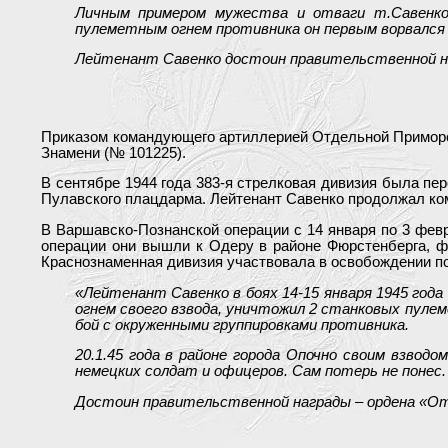
Личным примером мужества и отваги т.Савенко 
пулеметным огнем противника он первым ворвался в
Лейтенант Савенко достоин правительственной на
Приказом командующего артиллерией Отдельной Приморско
Знамени (№ 101225).
В сентябре 1944 года 383-я стрелковая дивизия была пе
Пулавского плацдарма. Лейтенант Савенко продолжал ком
В Варшавско-Познанской операции с 14 января по 3 фев
операции они вышли к Одеру в районе Фюрстенберга, фо
Краснознаменная дивизия участвовала в освобождении по
«Лейтенант Савенко в боях 14-15 января 1945 года
огнем своего взвода, уничтожил 2 станковых пулем
бой с окруженными группировками противника.
20.1.45 года в районе города Опочно своим взводо
немецких солдат и офицеров. Сам потерь не понес.
Достоин правительственной награды – ордена «От