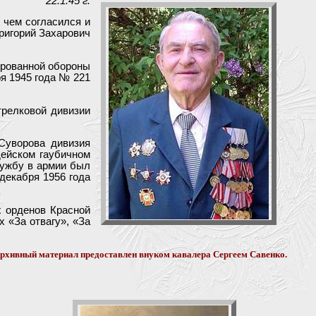
22.1.45 г.
 чем согласился и
ригорий Захарович
ированной обороны
я 1945 года № 221
трелковой дивизии
 Суворова дивизия
дейском гаубичном
лужбу в армии был
декабря 1956 года
х орденов Красной
х «За отвагу», «За
рхивный материал предоставлен внуком кавалера Сергеем Савенко.