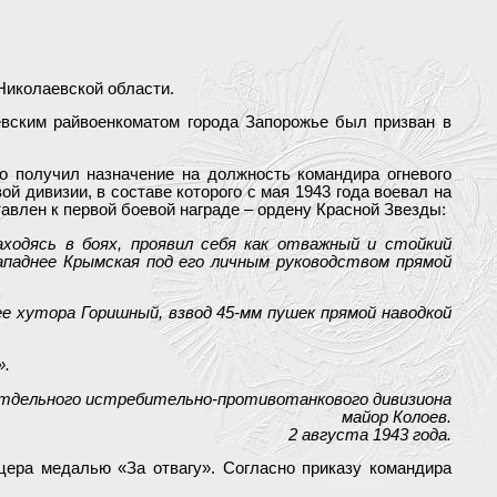
Николаевской области.
евским райвоенкоматом города Запорожье был призван в
о получил назначение на должность командира огневого
й дивизии, в составе которого с мая 1943 года воевал на
тавлен к первой боевой награде – ордену Красной Звезды:
аходясь в боях, проявил себя как отважный и стойкий
 западнее Крымская под его личным руководством прямой
ее хутора Горишный, взвод 45-мм пушек прямой наводкой
».
отдельного истребительно-противотанкового дивизиона
майор Колоев.
2 августа 1943 года.
ера медалью «За отвагу». Согласно приказу командира