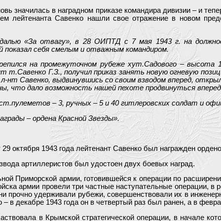
овь значилась в наградном приказе командира дивизии – и теп
ем лейтенанта Савенко нашли свое отражение в новом предс
далью «За отвагу», в 28 ОИПТД с 7 мая 1943 г. на должно
й показал себя смелым и отважным командиром.
репился на промежуточном рубеже хут.Садового – высота 1
 т.Савенко Г.З., получил приказ занять новую огневую поз
 л-нт Савенко, выдвинувшись со своим взводом вперед, откры
ы, что дало возможность нашей пехоте продвинуться вперед
ст.пулеметов – 3, ручных – 5 и 40 гитлеровских солдат и офи
грады – ордена Красной Звезды».
 29 октября 1943 года лейтенант Савенко был награжден орден
взвода артиллеристов был удостоен двух боевых наград.
льной Приморской армии, готовившейся к операции по расшир
 войска армии провели три частные наступательные операции, в
ни прочно удерживали рубежи, совершенствовали их в инженер
 – в декабре 1943 года он в четвертый раз был ранен, а в февр
ствовала в Крымской стратегической операции, в начале кото