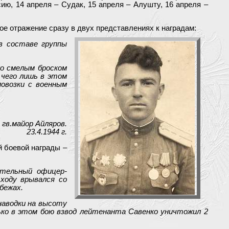
ию, 14 апреля – Судак, 15 апреля – Алушту, 16 апреля –
ое отражение сразу в двух представлениях к наградам:
в составе группы
ко смелым броском
 чего лишь в этом
повозки с военным
гв.майор Айляров.
23.4.1944 г.
й боевой награды –
ительный офицер-
 ходу врывался со
бежах.
наводки на высоту
ько в этом бою взвод лейтенанта Савенко уничтожил 2