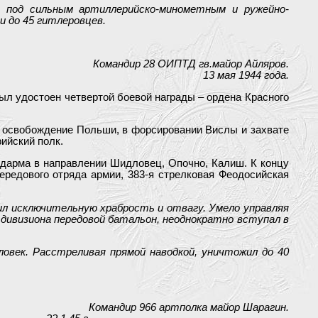
. под сильным артиллерийско-минометным и ружейно-
и до 45 гитлеровцев.
Командир 28 ОИПТД гв.майор Айляров.
13 мая 1944 года.
ыл удостоен четвертой боевой награды – ордена Красного
за освобождение Польши, в форсировании Вислы и захвате
ийский полк.
цдарма в направлении Шидловец, Опочно, Калиш. К концу
ередового отряда армии, 383-я стрелковая Феодосийская
вил исключительную храбрость и отвагу. Умело управляя
 дивизиона передовой батальон, неоднократно вступал в
еловек. Расстреливая прямой наводкой, уничтожил до 40
Командир 966 артполка майор Шарагин.