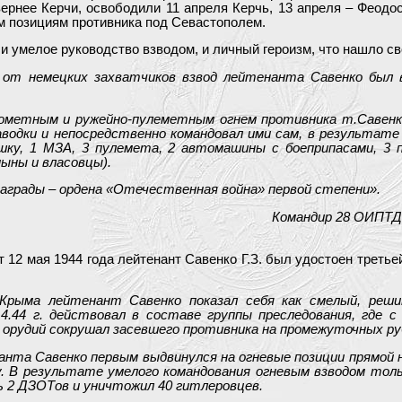
ернее Керчи, освободили 11 апреля Керчь, 13 апреля – Феодос
ым позициям противника под Севастополем.
 умелое руководство взводом, и личный героизм, что нашло св
 от немецких захватчиков взвод лейтенанта Савенко был 
инометным и ружейно-пулеметным огнем противника т.Савен
аводки и непосредственно командовал ими сам, в результате
шку, 1 МЗА, 3 пулемета, 2 автомашины с боеприпасами, 3 
ыны и власовцы).
грады – ордена «Отечественная война» первой степени».
Командир 28 ОИПТД 
т 12 мая 1944 года лейтенант Савенко Г.З. был удостоен третье
 Крыма лейтенант Савенко показал себя как смелый, реш
4.44 г. действовал в составе группы преследования, где с
х орудий сокрушал засевшего противника на промежуточных ру
нанта Савенко первым выдвинулся на огневые позиции прямой 
у. В результате умелого командования огневым взводом тол
ь 2 ДЗОТов и уничтожил 40 гитлеровцев.