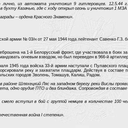
лично, из автомата уничтожил 9 гитлеровцев. 12.5.44 г
 бухту Казачью, где с ходу открыл огонь и уничтожил 1 МЗА 
грады – ордена Красного Знамени».
й армии № 03/н от 27 мая 1944 года лейтенант Савенко Г.З. б
реброшена на 1-й Белорусский фронт, где участвовала в боях 
андовать огневым взводом, но был переведен в 966-й артиллер
раля 1945 года войска 33-й армии наступали с Пулавского пла
рсировали реку и захватили плацдарм. Действуя в составе п
льских городов Зволень, Томашув, Калиш, Радом.
 в районе Шляхецкий Ляс на западном берегу реки Вислы проя
ета, одно орудие ПТО и два блиндажа. Сопровождая в составе
м смело вступил в бой с группой немцев в количестве 100 ч
ечественная война I степени».