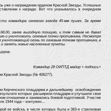
ерь уже о награждении орденом Красной Звезды. Успешные
тавлении к награде. Вот что указывалось в очередном
сти командира огневого взвода 45-мм пушек. За время
68.00, заняв выгодную позицию, и тем самым не давал
ицию и уничтожить огневые точки противника. Несмотря
л уничтожающий огонь по огневым точкам противника, в
 и занять новые населенные пункты.
церов.
Командир 28 ОИПТД майор < подпись>
ом Красной Звезды (№ 406277).
ению Керченского плацдарма и дальнейшему освобождению
 результате которых расширили плацдарм и улучшили свое
ном отношении и занимались боевой подготовкой. Участие
але 1944 года – контужен…
рой ее войска, в числе которых была и 383-я стрелковая