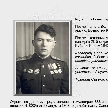
Родился 21 сентяб
После начала Вели
армию. Воевал на 
После окончания у
взвода в 28-й отде
Кубани. К лету 194
«Товарищ Савенко
командир. В боях 
наводкой уничтоже
22 июля 1943 года
уничтожил 2 пуле
Товарищ Савенко д
Однако по данному представлению командиром 383-й с
дивизии № 023/н от 29 августа 1943 года лейтенанту Саве