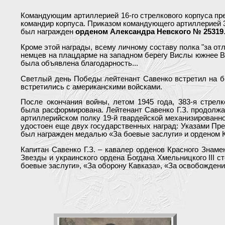
Командующим артиллерией 16-го стрелкового корпуса пр
командир корпуса. Приказом командующего артиллерией 3
был награжден
орденом Александра Невского № 25319
Кроме этой награды, всему личному составу полка "за о
немцев на плацдарме на западном берегу Вислы южнее В
была объявлена благодарность...
Светлый день Победы лейтенант Савенко встретил на бе
встретились с американскими войсками.
После окончания войны, летом 1945 года, 383-я стрел
была расформирована. Лейтенант Савенко Г.З. продолжа
артиллерийском полку 19-й гвардейской механизированн
удостоен еще двух государственных наград: Указами Пре
был награжден медалью «За боевые заслуги» и орденом К
Капитан Савенко Г.З. – кавалер орденов Красного Знаме
Звезды и украинского ордена Богдана Хмельницкого III с
боевые заслуги», «За оборону Кавказа», «За освобождени