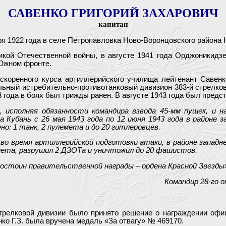
САВЕНКО ГРИГОРИЙ ЗАХАРОВИЧ
капитан
ря 1922 года в селе Петропавловка Ново-Воронцовского района 
кой Отечественной войны, в августе 1941 года Орджоникидз
Южном фронте.
скоренного курса артиллерийского училища лейтенант Савенк
льный истребительно-противотанковый дивизион 383-й стрелково
3 года в боях был трижды ранен. В августе 1943 года был предс
, исполняя обязанности командира взвода 45-мм пушек, и н
за Кубань с 26 мая 1943 года по 12 июня 1943 года в районе
но: 1 танк, 2 пулемета и до 20 гитлеровцев.
, во время артиллерийской подготовки атаки, в районе западн
мета, разрушил 2 ДЗОТа и уничтожил до 20 фашистов.
остоин правительственной награды – ордена Красной Звезды
Командир 28-го 
трелковой дивизии было принято решение о награждении офиц
нко Г.З. была вручена медаль «За отвагу» № 469170.