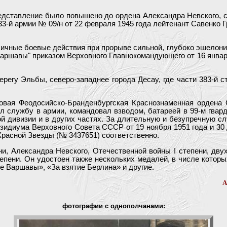
едставление было повышено до ордена Александра Невского, с
3-й армии № 09/н от 22 февраля 1945 года лейтенант Савенко Г
.
тличные боевые действия при прорыве сильной, глубоко эшелон
аршавы" приказом Верховного Главнокомандующего от 16 январ
регу Эльбы, северо-западнее города Десау, где части 383-й с
ковая Феодосийско-Бранденбургская Краснознаменная ордена
л службу в армии, командовал взводом, батареей в 99-м гвар
ой дивизии и в других частях. За длительную и безупречную с
зидиума Верховного Совета СССР от 19 ноября 1951 года и 30 
расной Звезды (№ 3437651) соответственно.
ни, Александра Невского, Отечественной войны I степени, дву
тепени. Он удостоен также нескольких медалей, в числе которы
е Варшавы», «За взятие Берлина» и другие.
А
фотографии с однополчанами: