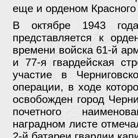
еще и орденом Красного
В октябре 1943 год
представляется к орде
времени войска 61-й арм
и 77-я гвардейская ст
участие в Черниговско
операции, в ходе котор
освобожден город Черни
почетного наименов
наградном листе отмеча
2-й батареи гвардии кап