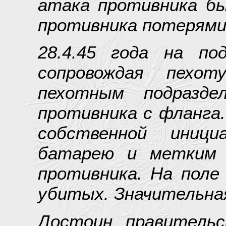
атака противника б
противника потерями 
28.4.45 года на под
сопровождая пехо
пехотным подразде
противника с фланга.
собственной иници
батарею и метким о
противника. На поле
убитых. Значительна
Достоин правительс