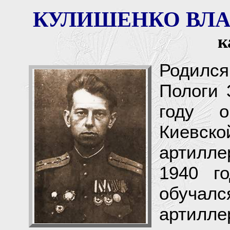
КУЛИШЕНКО ВЛА
к
Родился
Пологи 
году о
Киев
артилле
1940 г
обуча
артилл