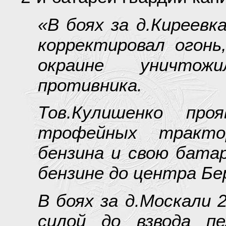
«В боях за д.Киреевк
корректировал огонь
окраине уничтож
противника.
Тов.Кулишенко пр
трофейных тракт
бензина и свою бата
бензине до центра Бе
В боях за д.Москали 2
силой до взвода 