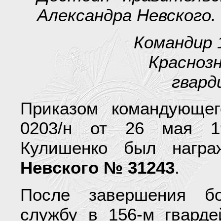
Александра Невского.
Командир 
Краснозн
гвард
Приказом командующе
0203/н от 26 мая 19
Кулишенко был нагр
Невского № 31243
.
После завершения бо
службу в 156-м гварде