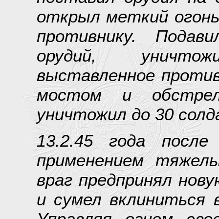
открыл меткий огонь
противнику. Подав
орудий, уничто
выставленное против
мостом и обстрел
уничтожил до 30 солд
13.2.45 года после
применением тяжел
враг предпринял нов
и сумел вклиниться 
Управляя огнем сво