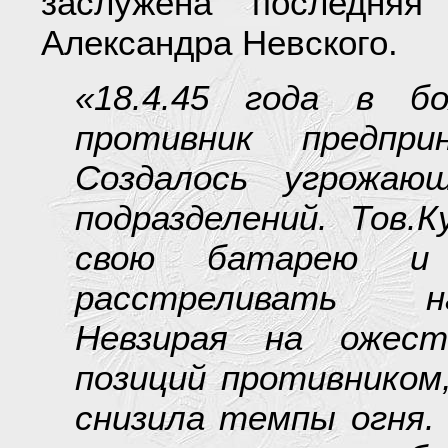
заслужена последняя
Александра Невского.
«18.4.45 года в б
противник предпри
Создалось угрожаю
подразделений. Тов.
свою батарею и 
расстреливать н
Невзирая на ожест
позиций противником
снизила темпы огня.