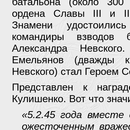
батальона (около 300
ордена Славы III и I
Знамени удостоилис
командиры взводов 
Александра Невского
Емельянов (дважды к
Невского) стал Героем С
Представлен к награ
Кулишенко. Вот что знач
«5.2.45 года вместе
ожесточенным враже