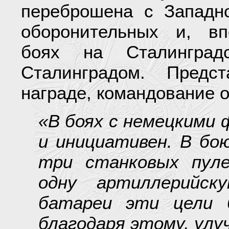
переброшена с Западн
оборонительных и, вп
боях на Сталинград
Сталинградом. Предс
награде, командование о
«В боях с немецкими
и инициативен. В бо
три станковых пул
одну артиллерийск
батареи эти цели 
благодаря этому, улу